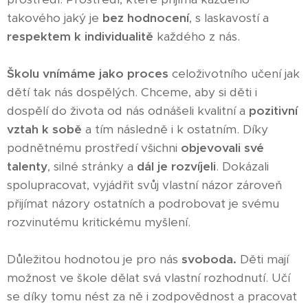
takového jaký je
bez hodnocení
, s laskavostí a
respektem k individualitě
každého z nás.
Školu vnímáme jako proces
celoživotního učení jak
dětí tak nás dospělých. Chceme, aby si děti i
dospělí do života od nás odnášeli kvalitní a
pozitivní
vztah k sobě
a tím následně i k ostatním. Díky
podnětnému prostředí všichni
objevovali své
talenty
, silné stránky a
dál je rozvíjeli
. Dokázali
spolupracovat, vyjádřit svůj vlastní názor zároveň
přijímat názory ostatních a podrobovat je svému
rozvinutému kritickému myšlení.
Důležitou hodnotou je pro nás
svoboda.
Děti mají
možnost ve škole dělat svá vlastní rozhodnutí. Učí
se díky tomu nést za ně i zodpovědnost a pracovat