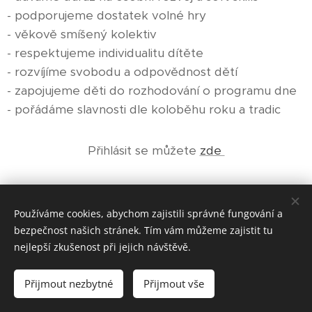
- podporujeme dostatek volné hry
- věkově smíšený kolektiv
- respektujeme individualitu dítěte
- rozvíjíme svobodu a odpovědnost dětí
- zapojujeme děti do rozhodování o programu dne
- pořádáme slavnosti dle koloběhu roku a tradic
Přihlásit se můžete
zde
Používáme cookies, abychom zajistili správné fungování a
bezpečnost našich stránek. Tím vám můžeme zajistit tu
nejlepší zkušenost při jejich návštěvě.
© 2020
Základní škola EQ.
Všechna práva vyhrazena.
Přijmout nezbytné
Přijmout vše
Vytvořeno službou
Webnode
Cookies