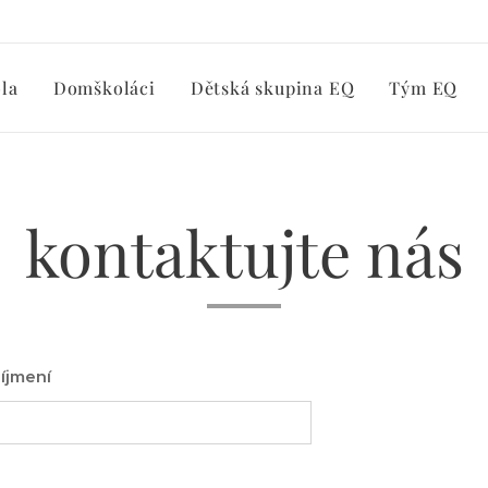
la
Domškoláci
Dětská skupina EQ
Tým EQ
kontaktujte nás
íjmení