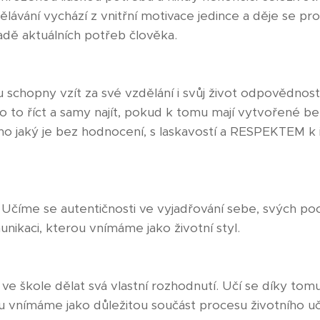
lávání vychází z vnitřní motivace jedince a děje se p
adě aktuálních potřeb člověka.
schopny vzít za své vzdělání i svůj život odpovědnost, 
i o to říct a samy najít, pokud k tomu mají vytvořené b
 jaký je bez hodnocení, s laskavostí a RESPEKTEM k i
číme se autentičnosti ve vyjadřování sebe, svých poc
ikaci, kterou vnímáme jako životní styl.
 ve škole dělat svá vlastní rozhodnutí. Učí se díky to
u vnímáme jako důležitou součást procesu životního u