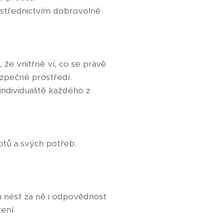
rostřednictvím dobrovolně
že vnitřně ví, co se právě
ezpečné prostředí.
ndividualitě každého z
itů a svých potřeb.
mu nést za ně i odpovědnost
čení.