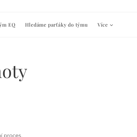
ým EQ
Hledáme parťáky do týmu
Více
noty
í proces.