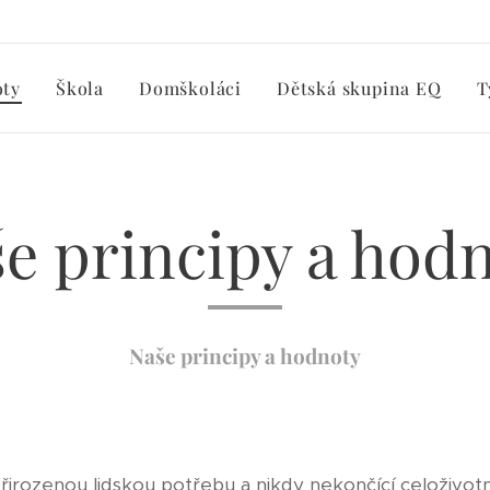
oty
Škola
Domškoláci
Dětská skupina EQ
T
e principy a hod
Naše principy a hodnoty
irozenou lidskou potřebu a nikdy nekončící celoživotn