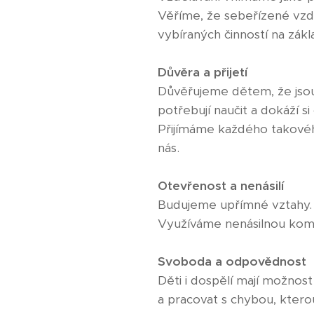
Věříme, že sebeřízené vzdě
vybíraných činností na zákl
Důvěra a přijetí
Důvěřujeme dětem, že jsou 
potřebují naučit a dokáží s
Přijímáme každého takového
nás.
Otevřenost a nenásilí
Budujeme upřímné vztahy. U
Využíváme nenásilnou komun
Svoboda a odpovědnost
Děti i dospělí mají možnost
a pracovat s chybou, ktero